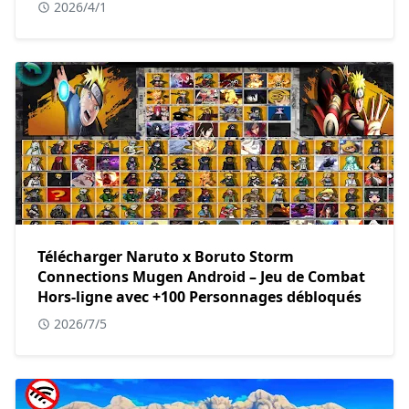
2026/4/1
Télécharger Naruto x Boruto Storm
Connections Mugen Android – Jeu de Combat
Hors-ligne avec +100 Personnages débloqués
2026/7/5