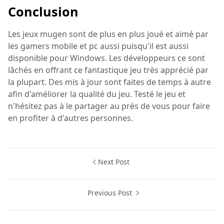
Conclusion
Les jeux mugen sont de plus en plus joué et aimé par
les gamers mobile et pc aussi puisqu'il est aussi
disponible pour Windows. Les développeurs ce sont
lâchés en offrant ce fantastique jeu très apprécié par
la plupart. Des mis à jour sont faites de temps à autre
afin d'améliorer la qualité du jeu. Testé le jeu et
n'hésitez pas à le partager au près de vous pour faire
en profiter à d'autres personnes.
Next Post
Previous Post