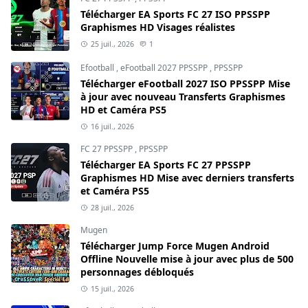
Télécharger EA Sports FC 27 ISO PPSSPP
Graphismes HD Visages réalistes
25 juil., 2026
1
Efootball
,
eFootball 2027 PPSSPP
,
PPSSPP
Télécharger eFootball 2027 ISO PPSSPP Mise
à jour avec nouveau Transferts Graphismes
HD et Caméra PS5
16 juil., 2026
FC 27 PPSSPP
,
PPSSPP
Télécharger EA Sports FC 27 PPSSPP
Graphismes HD Mise avec derniers transferts
et Caméra PS5
28 juil., 2026
Mugen
Télécharger Jump Force Mugen Android
Offline Nouvelle mise à jour avec plus de 500
personnages débloqués
15 juil., 2026