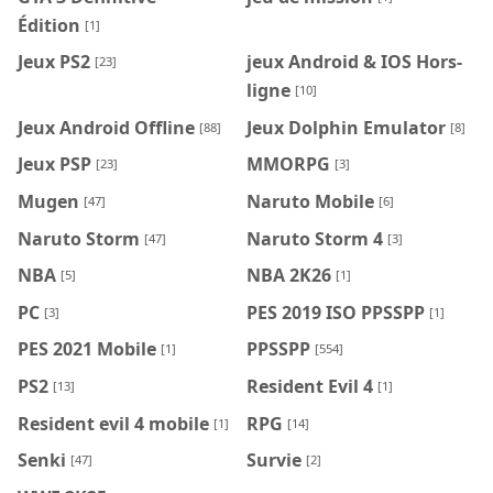
Édition
[1]
Jeux PS2
jeux Android & IOS Hors-
[23]
ligne
[10]
Jeux Android Offline
Jeux Dolphin Emulator
[88]
[8]
Jeux PSP
MMORPG
[23]
[3]
Mugen
Naruto Mobile
[47]
[6]
Naruto Storm
Naruto Storm 4
[47]
[3]
NBA
NBA 2K26
[5]
[1]
PC
PES 2019 ISO PPSSPP
[3]
[1]
PES 2021 Mobile
PPSSPP
[1]
[554]
PS2
Resident Evil 4
[13]
[1]
Resident evil 4 mobile
RPG
[1]
[14]
Senki
Survie
[47]
[2]