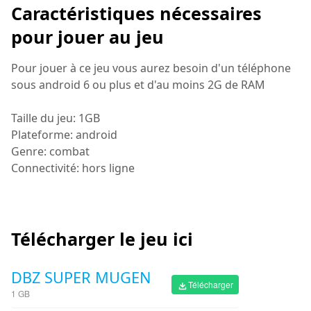
Caractéristiques nécessaires
pour jouer au jeu
Pour jouer à ce jeu vous aurez besoin d'un téléphone
sous android 6 ou plus et d'au moins 2G de RAM
Taille du jeu: 1GB
Plateforme: android
Genre: combat
Connectivité: hors ligne
Télécharger le jeu ici
DBZ SUPER MUGEN
Télécharger
1 GB