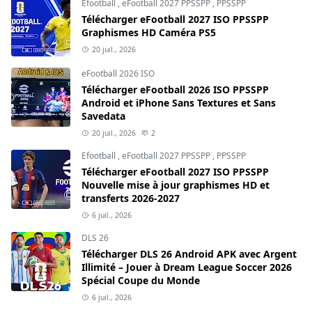
Efootball
,
eFootball 2027 PPSSPP
,
PPSSPP
Télécharger eFootball 2027 ISO PPSSPP
Graphismes HD Caméra PS5
20 juil., 2026
eFootball 2026 ISO
Télécharger eFootball 2026 ISO PPSSPP
Android et iPhone Sans Textures et Sans
Savedata
20 juil., 2026
2
Efootball
,
eFootball 2027 PPSSPP
,
PPSSPP
Télécharger eFootball 2027 ISO PPSSPP
Nouvelle mise à jour graphismes HD et
transferts 2026-2027
6 juil., 2026
DLS 26
Télécharger DLS 26 Android APK avec Argent
Illimité – Jouer à Dream League Soccer 2026
Spécial Coupe du Monde
6 juil., 2026