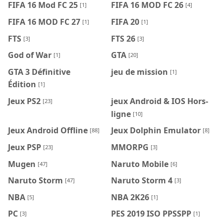
FIFA 16 Mod FC 25
FIFA 16 MOD FC 26
[1]
[4]
FIFA 16 MOD FC 27
FIFA 20
[1]
[1]
FTS
FTS 26
[3]
[3]
God of War
GTA
[1]
[20]
GTA 3 Définitive
jeu de mission
[1]
Édition
[1]
Jeux PS2
jeux Android & IOS Hors-
[23]
ligne
[10]
Jeux Android Offline
Jeux Dolphin Emulator
[88]
[8]
Jeux PSP
MMORPG
[23]
[3]
Mugen
Naruto Mobile
[47]
[6]
Naruto Storm
Naruto Storm 4
[47]
[3]
NBA
NBA 2K26
[5]
[1]
PC
PES 2019 ISO PPSSPP
[3]
[1]