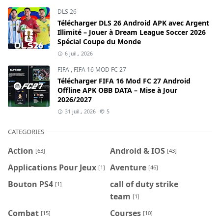
DLS 26
Télécharger DLS 26 Android APK avec Argent
Illimité – Jouer à Dream League Soccer 2026
Spécial Coupe du Monde
6 juil., 2026
FIFA
,
FIFA 16 MOD FC 27
Télécharger FIFA 16 Mod FC 27 Android
Offline APK OBB DATA – Mise à Jour
2026/2027
31 juil., 2026
5
CATEGORIES
Action
Android & IOS
[63]
[43]
Applications Pour Jeux
Aventure
[1]
[46]
Bouton PS4
call of duty strike
[1]
team
[1]
Combat
Courses
[15]
[10]