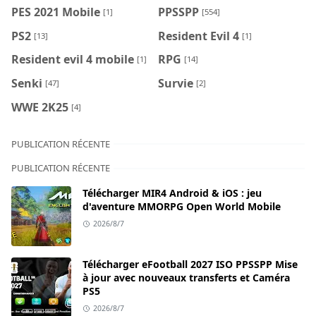
PES 2021 Mobile
PPSSPP
[1]
[554]
PS2
Resident Evil 4
[13]
[1]
Resident evil 4 mobile
RPG
[1]
[14]
Senki
Survie
[47]
[2]
WWE 2K25
[4]
PUBLICATION RÉCENTE
PUBLICATION RÉCENTE
Télécharger MIR4 Android & iOS : jeu
d'aventure MMORPG Open World Mobile
2026/8/7
Télécharger eFootball 2027 ISO PPSSPP Mise
à jour avec nouveaux transferts et Caméra
PS5
2026/8/7