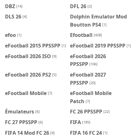
DBZ
DFL 26
[14]
[2]
DLS 26
Dolphin Emulator Mod
[4]
Boutton PS4
[1]
efoo
Efootball
[1]
[428]
eFootball 2015 PPSSPP
eFootball 2019 PPSSPP
[1]
[1]
eFootball 2026 ISO
eFootball 2026
[9]
PPSSPP
[106]
eFootball 2026 PS2
eFootball 2027
[5]
PPSSPP
[20]
eFootball Mobile
eFootball Mobile
[7]
Patch
[7]
Émulateurs
FC 26 PPSSPP
[6]
[22]
FC 27 PPSSPP
FIFA
[6]
[185]
FIFA 14 Mod FC 26
FIFA 16 FC 24
[4]
[1]