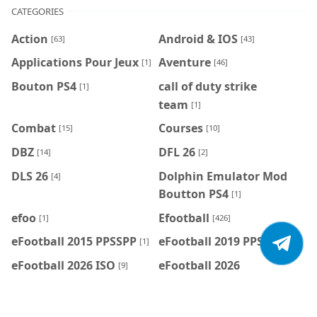
CATEGORIES
Action
Android & IOS
[63]
[43]
Applications Pour Jeux
Aventure
[1]
[46]
Bouton PS4
call of duty strike
[1]
team
[1]
Combat
Courses
[15]
[10]
DBZ
DFL 26
[14]
[2]
DLS 26
Dolphin Emulator Mod
[4]
Boutton PS4
[1]
efoo
Efootball
[1]
[426]
eFootball 2015 PPSSPP
eFootball 2019 PPSSPP
[1]
[1]
eFootball 2026 ISO
eFootball 2026
[9]
PPSSPP
[106]
eFootball 2026 PS2
eFootball 2027
[5]