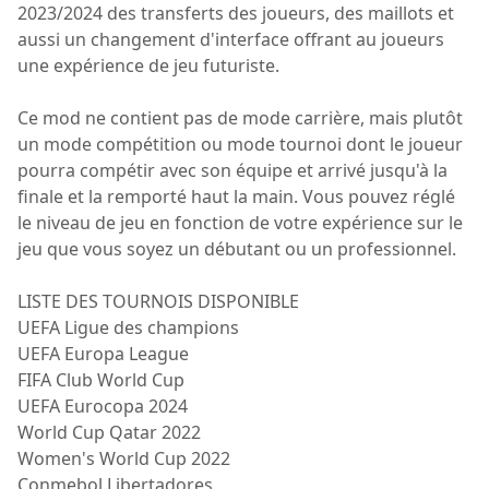
2023/2024 des transferts des joueurs, des maillots et
aussi un changement d'interface offrant au joueurs
une expérience de jeu futuriste.
Ce mod ne contient pas de mode carrière, mais plutôt
un mode compétition ou mode tournoi dont le joueur
pourra compétir avec son équipe et arrivé jusqu'à la
finale et la remporté haut la main. Vous pouvez réglé
le niveau de jeu en fonction de votre expérience sur le
jeu que vous soyez un débutant ou un professionnel.
LISTE DES TOURNOIS DISPONIBLE
UEFA Ligue des champions
UEFA Europa League
FIFA Club World Cup
UEFA Eurocopa 2024
World Cup Qatar 2022
Women's World Cup 2022
Conmebol Libertadores