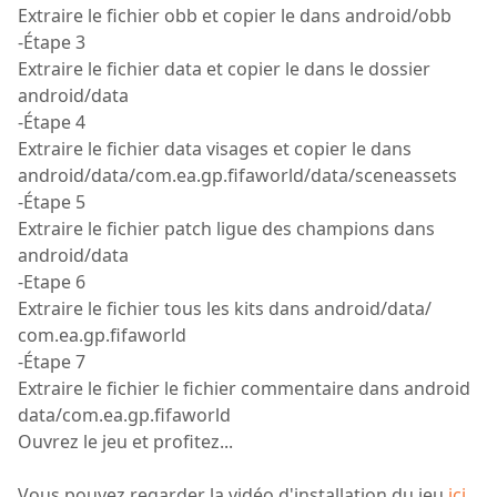
Extraire le fichier obb et copier le dans android/obb
-Étape 3
Extraire le fichier data et copier le dans le dossier
android/data
-Étape 4
Extraire le fichier data visages et copier le dans
android/data/com.ea.gp.fifaworld/data/sceneassets
-Étape 5
Extraire le fichier patch ligue des champions dans
android/data
-Etape 6
Extraire le fichier tous les kits dans android/data/
com.ea.gp.fifaworld
-Étape 7
Extraire le fichier le fichier commentaire dans android
data/com.ea.gp.fifaworld
Ouvrez le jeu et profitez...
Vous pouvez regarder la vidéo d'installation du jeu
ici
.