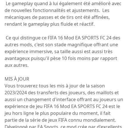
Le gameplay quand à lui également été amélioré avec
de nouvelles fonctionnalités et ajustements. Les
mécaniques de passes et de tirs ont été affinées,
rendant le gameplay plus fluide et réactif.
Ce qui distingue ce FIFA 16 Mod EA SPORTS FC 24 des
autres mods, c'est son stade magnifique offrant une
expérience immersive, sa taille aussi est aussi très
avantageux puisqu'il pèse 10 fois moins par rapport
aux autres.
MIS À JOUR
Vous trouverez tous les mis à jour de la saison
2023/2024 des transferts des joueurs, des maillots et
aussi un changement d'interface offrant au joueurs un
expérience de jeu FIFA 16 Mod EA SPORTS FC 24 est le
jeu hors ligne le plus populaire du moment, il fait
partie de la série de jeux FIFA connu mondialement.
Développé par EA Sports, ce mod crée par d'excellents