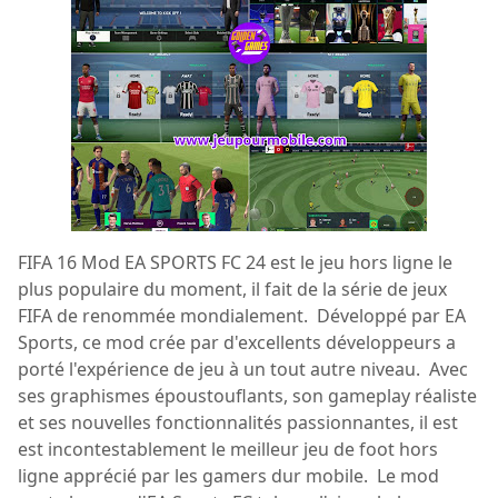
FIFA 16 Mod EA SPORTS FC 24 est le jeu hors ligne le
plus populaire du moment, il fait de la série de jeux
FIFA de renommée mondialement. Développé par EA
Sports, ce mod crée par d'excellents développeurs a
porté l'expérience de jeu à un tout autre niveau. Avec
ses graphismes époustouflants, son gameplay réaliste
et ses nouvelles fonctionnalités passionnantes, il est
est incontestablement le meilleur jeu de foot hors
ligne apprécié par les gamers dur mobile. Le mod