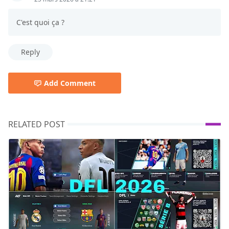
C'est quoi ça ?
Reply
Add Comment
RELATED POST