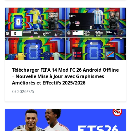
Télécharger FIFA 14 Mod FC 26 Android Offline
– Nouvelle Mise à Jour avec Graphismes
Améliorés et Effectifs 2025/2026
2026/7/5