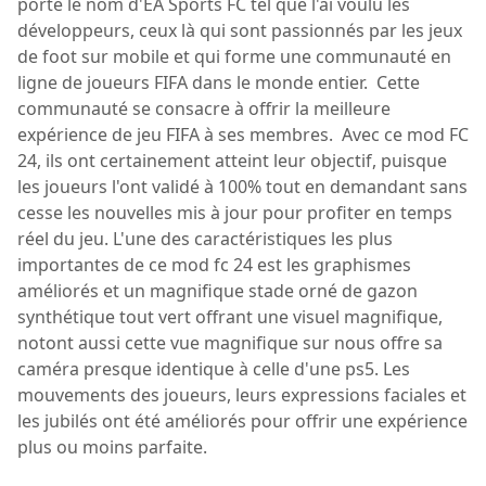
porte le nom d'EA Sports FC tel que l'ai voulu les
développeurs, ceux là qui sont passionnés par les jeux
de foot sur mobile et qui forme une communauté en
ligne de joueurs FIFA dans le monde entier. Cette
communauté se consacre à offrir la meilleure
expérience de jeu FIFA à ses membres. Avec ce mod FC
24, ils ont certainement atteint leur objectif, puisque
les joueurs l'ont validé à 100% tout en demandant sans
cesse les nouvelles mis à jour pour profiter en temps
réel du jeu. L'une des caractéristiques les plus
importantes de ce mod fc 24 est les graphismes
améliorés et un magnifique stade orné de gazon
synthétique tout vert offrant une visuel magnifique,
notont aussi cette vue magnifique sur nous offre sa
caméra presque identique à celle d'une ps5. Les
mouvements des joueurs, leurs expressions faciales et
les jubilés ont été améliorés pour offrir une expérience
plus ou moins parfaite.