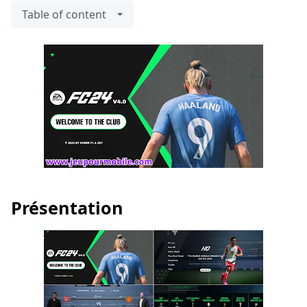
Table of content
Présentation