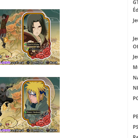
GT
Éd
Je
Je
Of
Je
M
N
N
P
PE
P
Re