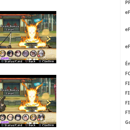
P
eF
eF
eF
É
F
FI
FI
F
F
G