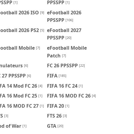
PSSPP
PPSSPP
[1]
[1]
ootball 2026 ISO
eFootball 2026
[9]
PPSSPP
[106]
ootball 2026 PS2
eFootball 2027
[5]
PPSSPP
[20]
ootball Mobile
eFootball Mobile
[7]
Patch
[7]
mulateurs
FC 26 PPSSPP
[6]
[22]
C 27 PPSSPP
FIFA
[6]
[185]
FA 14 Mod FC 26
FIFA 16 FC 24
[4]
[1]
FA 16 Mod FC 25
FIFA 16 MOD FC 26
[1]
[4]
IFA 16 MOD FC 27
FIFA 20
[1]
[1]
TS
FTS 26
[3]
[3]
od of War
GTA
[1]
[20]