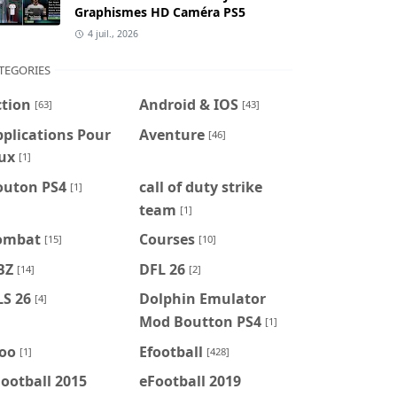
Graphismes HD Caméra PS5
4 juil., 2026
TEGORIES
ction
Android & IOS
[63]
[43]
plications Pour
Aventure
[46]
ux
[1]
outon PS4
call of duty strike
[1]
team
[1]
ombat
Courses
[15]
[10]
BZ
DFL 26
[14]
[2]
LS 26
Dolphin Emulator
[4]
Mod Boutton PS4
[1]
foo
Efootball
[1]
[428]
ootball 2015
eFootball 2019