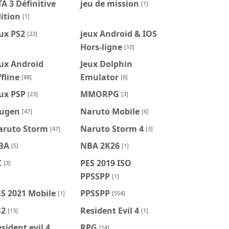
A 3 Définitive
jeu de mission
[1]
ition
[1]
ux PS2
jeux Android & IOS
[23]
Hors-ligne
[10]
ux Android
Jeux Dolphin
fline
Emulator
[88]
[8]
ux PSP
MMORPG
[23]
[3]
ugen
Naruto Mobile
[47]
[6]
aruto Storm
Naruto Storm 4
[47]
[3]
BA
NBA 2K26
[5]
[1]
C
PES 2019 ISO
[3]
PPSSPP
[1]
S 2021 Mobile
PPSSPP
[1]
[554]
S2
Resident Evil 4
[13]
[1]
sident evil 4
RPG
[14]