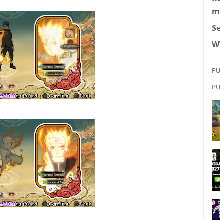
m
S
W
PU
PU