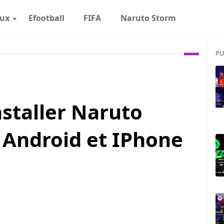
eux
Efootball
FIFA
Naruto Storm
PU
nstaller Naruto
 Android et IPhone