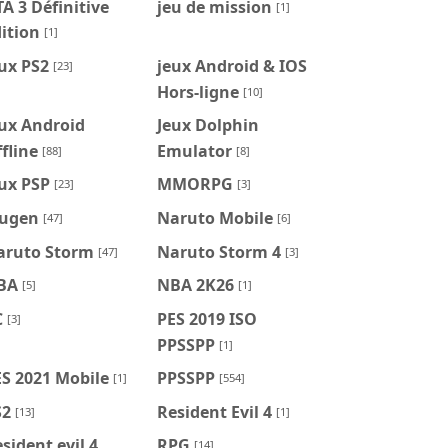
A 3 Définitive
jeu de mission
[1]
ition
[1]
ux PS2
jeux Android & IOS
[23]
Hors-ligne
[10]
ux Android
Jeux Dolphin
fline
Emulator
[88]
[8]
ux PSP
MMORPG
[23]
[3]
ugen
Naruto Mobile
[47]
[6]
aruto Storm
Naruto Storm 4
[47]
[3]
BA
NBA 2K26
[5]
[1]
C
PES 2019 ISO
[3]
PPSSPP
[1]
S 2021 Mobile
PPSSPP
[1]
[554]
S2
Resident Evil 4
[13]
[1]
sident evil 4
RPG
[14]