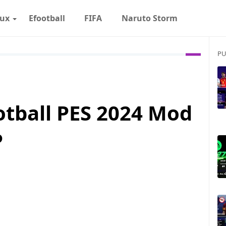
eux
Efootball
FIFA
Naruto Storm
PU
otball PES 2024 Mod
P