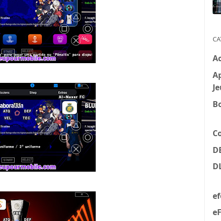
CA
A
Ap
Je
B
C
D
D
e
eF