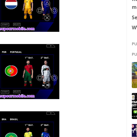
m
S
W
PU
PU