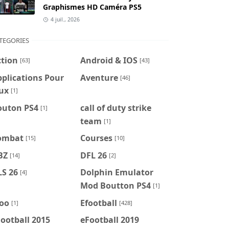
Graphismes HD Caméra PS5
4 juil., 2026
TEGORIES
ction
Android & IOS
[63]
[43]
plications Pour
Aventure
[46]
ux
[1]
outon PS4
call of duty strike
[1]
team
[1]
ombat
Courses
[15]
[10]
BZ
DFL 26
[14]
[2]
LS 26
Dolphin Emulator
[4]
Mod Boutton PS4
[1]
foo
Efootball
[1]
[428]
ootball 2015
eFootball 2019