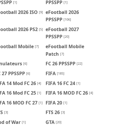
PSSPP
PPSSPP
[1]
[1]
ootball 2026 ISO
eFootball 2026
[9]
PPSSPP
[106]
ootball 2026 PS2
eFootball 2027
[5]
PPSSPP
[20]
ootball Mobile
eFootball Mobile
[7]
Patch
[7]
mulateurs
FC 26 PPSSPP
[6]
[22]
C 27 PPSSPP
FIFA
[6]
[185]
FA 14 Mod FC 26
FIFA 16 FC 24
[4]
[1]
FA 16 Mod FC 25
FIFA 16 MOD FC 26
[1]
[4]
IFA 16 MOD FC 27
FIFA 20
[1]
[1]
TS
FTS 26
[3]
[3]
od of War
GTA
[1]
[20]