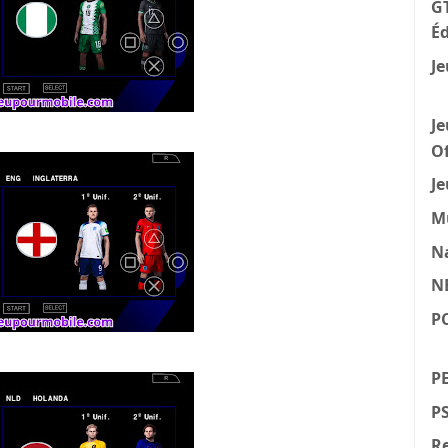
GT
Éd
Je
Je
Of
Je
M
N
N
P
PE
P
Re