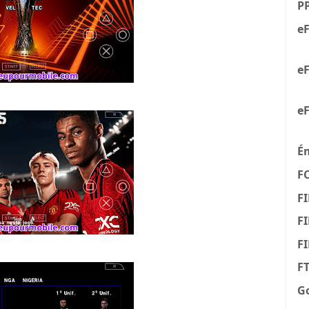
P
eF
eF
eF
É
F
FI
FI
F
F
G