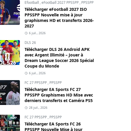
Efootball
,
eFootball 2027 PPSSPP
,
PPSSPP
Télécharger eFootball 2027 ISO
PPSSPP Nouvelle mise à jour
graphismes HD et transferts 2026-
2027
6 juil., 2026
DLS 26
Télécharger DLS 26 Android APK
avec Argent Illimité – Jouer à
Dream League Soccer 2026 Spécial
Coupe du Monde
6 juil., 2026
FC 27 PPSSPP
,
PPSSPP
Télécharger EA Sports FC 27
PPSSPP Graphismes HD Mise avec
derniers transferts et Caméra PS5
28 juil., 2026
FC 27 PPSSPP
,
PPSSPP
Télécharger EA Sports FC 26
PPSSPP Nouvelle Mise à Jour