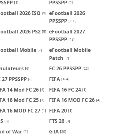
PSSPP
PPSSPP
[1]
[1]
ootball 2026 ISO
eFootball 2026
[9]
PPSSPP
[106]
ootball 2026 PS2
eFootball 2027
[5]
PPSSPP
[18]
ootball Mobile
eFootball Mobile
[7]
Patch
[7]
mulateurs
FC 26 PPSSPP
[6]
[22]
C 27 PPSSPP
FIFA
[6]
[184]
FA 14 Mod FC 26
FIFA 16 FC 24
[4]
[1]
FA 16 Mod FC 25
FIFA 16 MOD FC 26
[1]
[4]
IFA 16 MOD FC 27
FIFA 20
[1]
[1]
TS
FTS 26
[3]
[3]
od of War
GTA
[1]
[20]