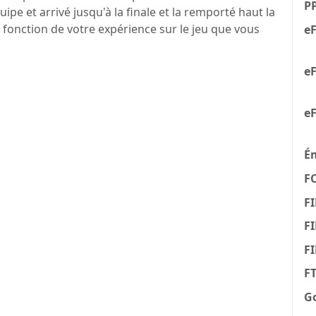
P
pe et arrivé jusqu'à la finale et la remporté haut la
 fonction de votre expérience sur le jeu que vous
eF
eF
eF
É
F
FI
FI
F
F
G