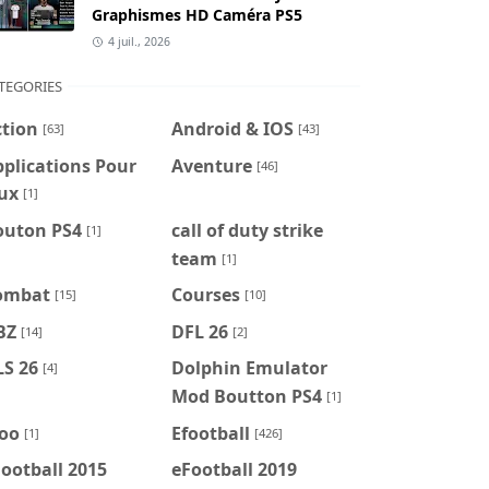
Graphismes HD Caméra PS5
4 juil., 2026
TEGORIES
ction
Android & IOS
[63]
[43]
plications Pour
Aventure
[46]
ux
[1]
outon PS4
call of duty strike
[1]
team
[1]
ombat
Courses
[15]
[10]
BZ
DFL 26
[14]
[2]
LS 26
Dolphin Emulator
[4]
Mod Boutton PS4
[1]
foo
Efootball
[1]
[426]
ootball 2015
eFootball 2019