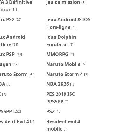
A 3 Définitive
jeu de mission
[1]
ition
[1]
ux PS2
jeux Android & IOS
[23]
Hors-ligne
[10]
ux Android
Jeux Dolphin
fline
Emulator
[88]
[8]
ux PSP
MMORPG
[23]
[2]
ugen
Naruto Mobile
[47]
[6]
aruto Storm
Naruto Storm 4
[47]
[3]
BA
NBA 2K26
[5]
[1]
C
PES 2019 ISO
[3]
PPSSPP
[1]
PSSPP
PS2
[552]
[13]
sident Evil 4
Resident evil 4
[1]
mobile
[1]