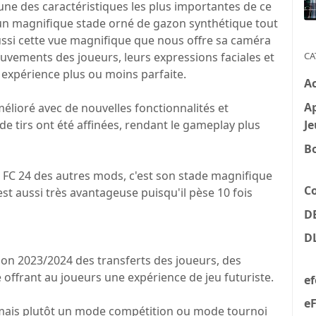
'une des caractéristiques les plus importantes de ce
 un magnifique stade orné de gazon synthétique tout
aussi cette vue magnifique que nous offre sa caméra
uvements des joueurs, leurs expressions faciales et
CA
e expérience plus ou moins parfaite.
A
Ap
élioré avec de nouvelles fonctionnalités et
Je
e tirs ont été affinées, rendant le gameplay plus
B
 FC 24 des autres mods, c'est son stade magnifique
C
est aussi très avantageuse puisqu'il pèse 10 fois
D
D
ison 2023/2024 des transferts des joueurs, des
 offrant au joueurs une expérience de jeu futuriste.
e
eF
 mais plutôt un mode compétition ou mode tournoi