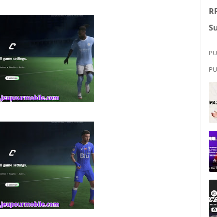
R
Su
PU
PU