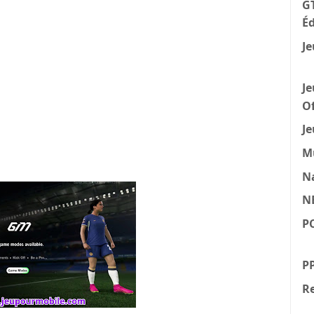
GT
Éd
Je
Je
Of
Je
M
N
N
P
P
Re