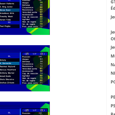
GT
Éd
Je
Je
Of
Je
M
N
N
P
PE
P
Re