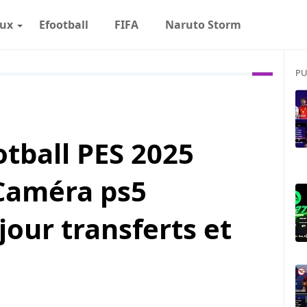
eux
Efootball
FIFA
Naruto Storm
PU
tball PES 2025
Caméra ps5
jour transferts et