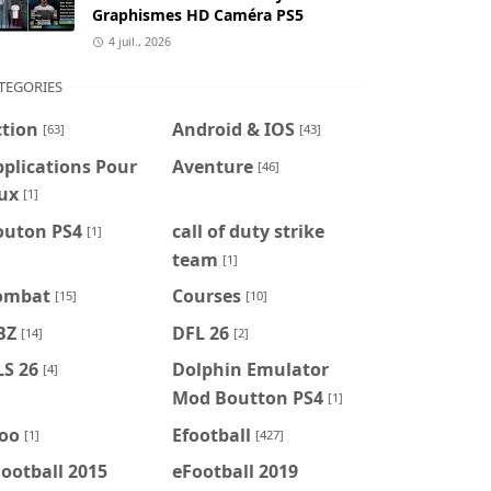
Graphismes HD Caméra PS5
4 juil., 2026
TEGORIES
ction
Android & IOS
[63]
[43]
plications Pour
Aventure
[46]
ux
[1]
outon PS4
call of duty strike
[1]
team
[1]
ombat
Courses
[15]
[10]
BZ
DFL 26
[14]
[2]
LS 26
Dolphin Emulator
[4]
Mod Boutton PS4
[1]
foo
Efootball
[1]
[427]
ootball 2015
eFootball 2019