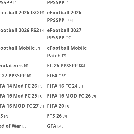
PSSPP
PPSSPP
[1]
[1]
ootball 2026 ISO
eFootball 2026
[9]
PPSSPP
[106]
ootball 2026 PS2
eFootball 2027
[5]
PPSSPP
[19]
ootball Mobile
eFootball Mobile
[7]
Patch
[7]
mulateurs
FC 26 PPSSPP
[6]
[22]
C 27 PPSSPP
FIFA
[6]
[185]
FA 14 Mod FC 26
FIFA 16 FC 24
[4]
[1]
FA 16 Mod FC 25
FIFA 16 MOD FC 26
[1]
[4]
IFA 16 MOD FC 27
FIFA 20
[1]
[1]
TS
FTS 26
[3]
[3]
od of War
GTA
[1]
[20]