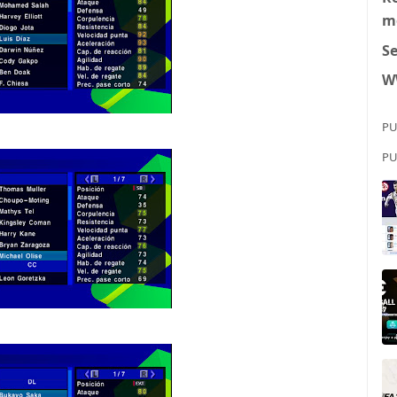
m
S
W
PU
PU