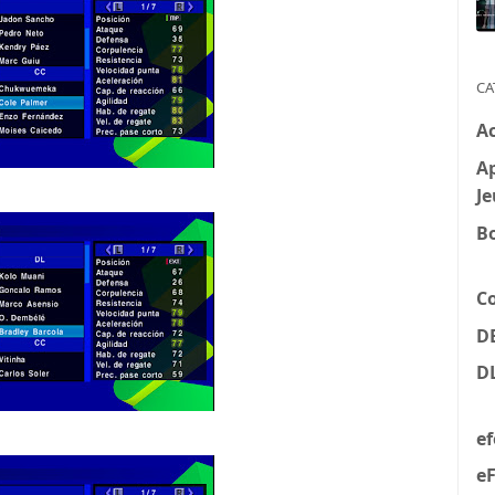
CA
A
Ap
Je
B
C
D
D
e
eF