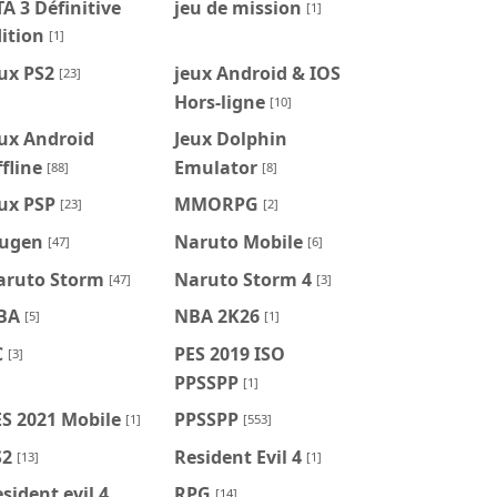
A 3 Définitive
jeu de mission
[1]
ition
[1]
ux PS2
jeux Android & IOS
[23]
Hors-ligne
[10]
ux Android
Jeux Dolphin
fline
Emulator
[88]
[8]
ux PSP
MMORPG
[23]
[2]
ugen
Naruto Mobile
[47]
[6]
aruto Storm
Naruto Storm 4
[47]
[3]
BA
NBA 2K26
[5]
[1]
C
PES 2019 ISO
[3]
PPSSPP
[1]
S 2021 Mobile
PPSSPP
[1]
[553]
S2
Resident Evil 4
[13]
[1]
sident evil 4
RPG
[14]