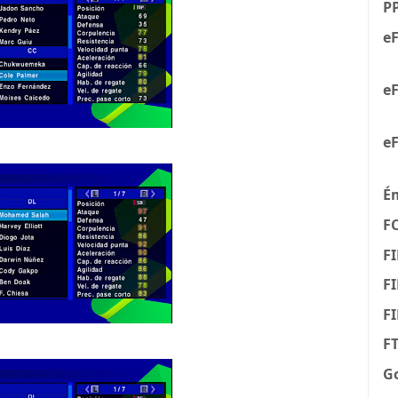
P
eF
eF
eF
É
F
FI
FI
F
F
G