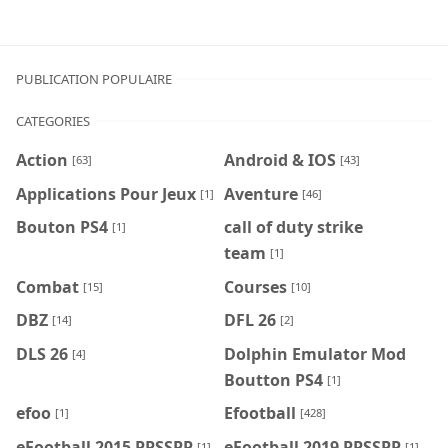
PUBLICATION POPULAIRE
CATEGORIES
Action
Android & IOS
[63]
[43]
Applications Pour Jeux
Aventure
[1]
[46]
Bouton PS4
call of duty strike
[1]
team
[1]
Combat
Courses
[15]
[10]
DBZ
DFL 26
[14]
[2]
DLS 26
Dolphin Emulator Mod
[4]
Boutton PS4
[1]
efoo
Efootball
[1]
[428]
eFootball 2015 PPSSPP
eFootball 2019 PPSSPP
[1]
[1]