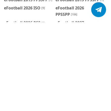
eFootball 2026 ISO
eFootball 2026
[9]
PPSSPP
[106]
eFootball 2026 PS2
eFootball 2027
[5]
PPSSPP
[20]
eFootball Mobile
eFootball Mobile
[7]
Patch
[7]
Émulateurs
FC 26 PPSSPP
[6]
[22]
FC 27 PPSSPP
FIFA
[6]
[185]
FIFA 14 Mod FC 26
FIFA 16 FC 24
[4]
[1]
FIFA 16 Mod FC 25
FIFA 16 MOD FC 26
[1]
[4]
FIFA 16 MOD FC 27
FIFA 20
[1]
[1]
FTS
FTS 26
[3]
[3]
God of War
GTA
[1]
[20]
GTA 3 Définitive
jeu de mission
[1]