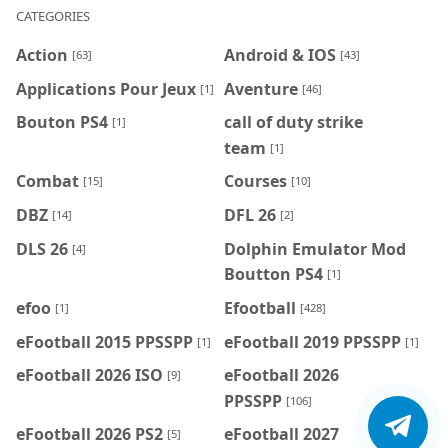
CATEGORIES
Action
Android & IOS
[63]
[43]
Applications Pour Jeux
Aventure
[1]
[46]
Bouton PS4
call of duty strike
[1]
team
[1]
Combat
Courses
[15]
[10]
DBZ
DFL 26
[14]
[2]
DLS 26
Dolphin Emulator Mod
[4]
Boutton PS4
[1]
efoo
Efootball
[1]
[428]
eFootball 2015 PPSSPP
eFootball 2019 PPSSPP
[1]
[1]
eFootball 2026 ISO
eFootball 2026
[9]
PPSSPP
[106]
eFootball 2026 PS2
eFootball 2027
[5]