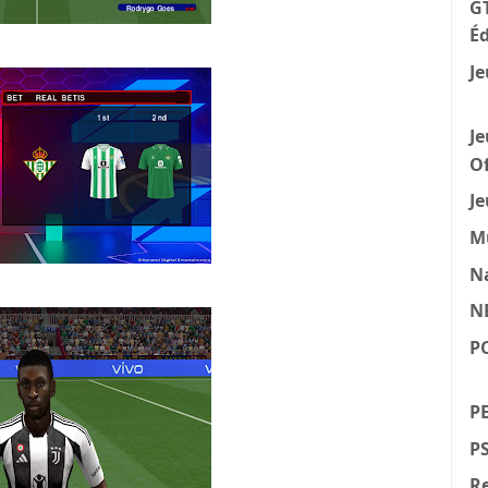
GT
Éd
Je
Je
Of
Je
M
N
N
P
PE
P
Re