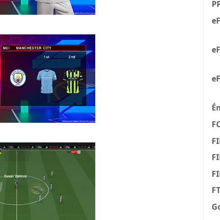
P
eF
eF
eF
É
F
FI
FI
F
F
G