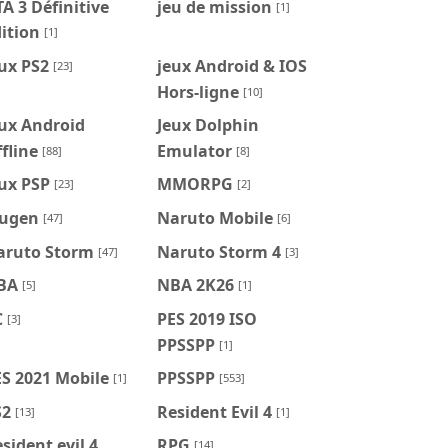
A 3 Définitive
jeu de mission
[1]
ition
[1]
ux PS2
jeux Android & IOS
[23]
Hors-ligne
[10]
ux Android
Jeux Dolphin
fline
Emulator
[88]
[8]
ux PSP
MMORPG
[23]
[2]
ugen
Naruto Mobile
[47]
[6]
aruto Storm
Naruto Storm 4
[47]
[3]
BA
NBA 2K26
[5]
[1]
C
PES 2019 ISO
[3]
PPSSPP
[1]
S 2021 Mobile
PPSSPP
[1]
[553]
S2
Resident Evil 4
[13]
[1]
sident evil 4
RPG
[14]