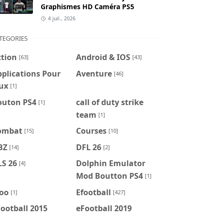
Graphismes HD Caméra PS5
4 juil., 2026
TEGORIES
ction
Android & IOS
[63]
[43]
plications Pour
Aventure
[46]
ux
[1]
outon PS4
call of duty strike
[1]
team
[1]
ombat
Courses
[15]
[10]
BZ
DFL 26
[14]
[2]
LS 26
Dolphin Emulator
[4]
Mod Boutton PS4
[1]
foo
Efootball
[1]
[427]
ootball 2015
eFootball 2019