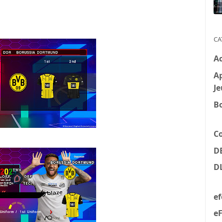
CA
A
Ap
Je
B
C
D
D
e
eF