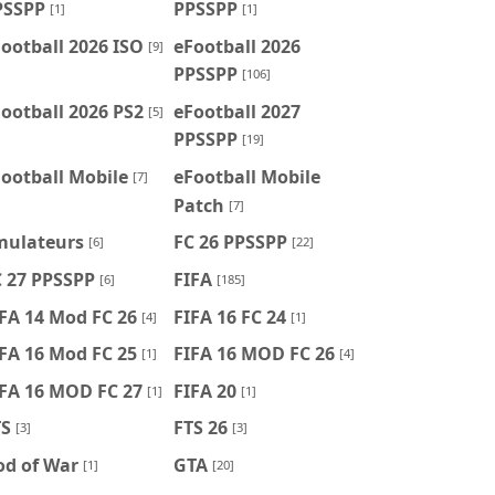
PSSPP
PPSSPP
[1]
[1]
ootball 2026 ISO
eFootball 2026
[9]
PPSSPP
[106]
ootball 2026 PS2
eFootball 2027
[5]
PPSSPP
[19]
ootball Mobile
eFootball Mobile
[7]
Patch
[7]
mulateurs
FC 26 PPSSPP
[6]
[22]
C 27 PPSSPP
FIFA
[6]
[185]
FA 14 Mod FC 26
FIFA 16 FC 24
[4]
[1]
FA 16 Mod FC 25
FIFA 16 MOD FC 26
[1]
[4]
IFA 16 MOD FC 27
FIFA 20
[1]
[1]
TS
FTS 26
[3]
[3]
od of War
GTA
[1]
[20]