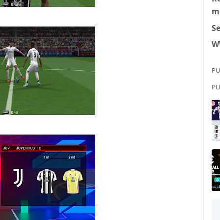
m
S
W
PU
PU