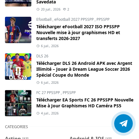
Savedata
20 juil., 2026
2
Efootball
,
eFootball 2027 PPSSPP
,
PPSSPP
Télécharger eFootball 2027 ISO PPSSPP
Nouvelle mise à jour graphismes HD et
transferts 2026-2027
6 juil., 2026
DLS 26
Télécharger DLS 26 Android APK avec Argent
Illimité – Jouer à Dream League Soccer 2026
Spécial Coupe du Monde
6 juil., 2026
FC 27 PPSSPP
,
PPSSPP
Télécharger EA Sports FC 26 PPSSPP Nouvelle
Mise à Jour Graphismes HD Caméra PS5
4 juil., 2026
CATEGORIES
Action
Android & IOS
[63]
[43]