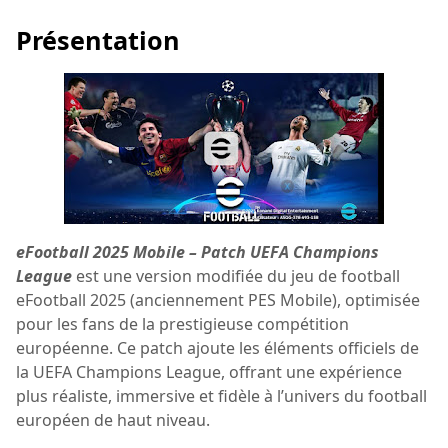
Présentation
eFootball 2025 Mobile – Patch UEFA Champions
League
est une version modifiée du jeu de football
eFootball 2025 (anciennement PES Mobile), optimisée
pour les fans de la prestigieuse compétition
européenne. Ce patch ajoute les éléments officiels de
la UEFA Champions League, offrant une expérience
plus réaliste, immersive et fidèle à l’univers du football
européen de haut niveau.