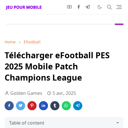
Home
Efootball
Télécharger eFootball PES
2025 Mobile Patch
Champions League
Golden Games
5 avr., 2025
Table of content