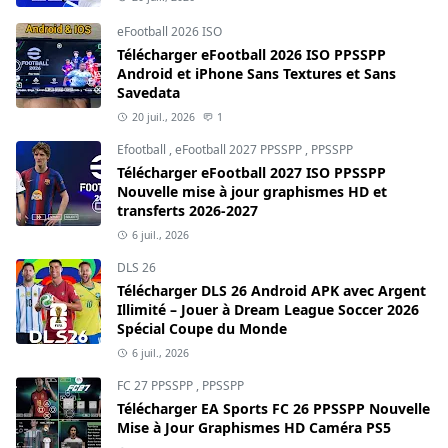
eFootball 2026 ISO
Télécharger eFootball 2026 ISO PPSSPP
Android et iPhone Sans Textures et Sans
Savedata
20 juil., 2026
1
Efootball
,
eFootball 2027 PPSSPP
,
PPSSPP
Télécharger eFootball 2027 ISO PPSSPP
Nouvelle mise à jour graphismes HD et
transferts 2026-2027
6 juil., 2026
DLS 26
Télécharger DLS 26 Android APK avec Argent
Illimité – Jouer à Dream League Soccer 2026
Spécial Coupe du Monde
6 juil., 2026
FC 27 PPSSPP
,
PPSSPP
Télécharger EA Sports FC 26 PPSSPP Nouvelle
Mise à Jour Graphismes HD Caméra PS5