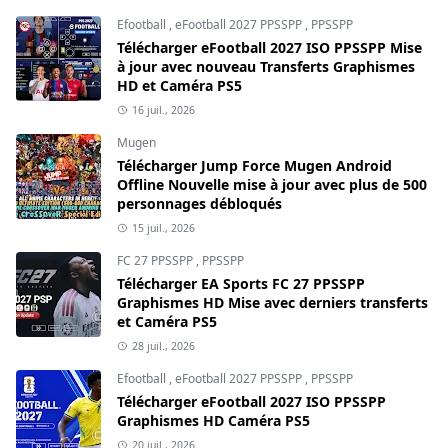
Efootball
,
eFootball 2027 PPSSPP
,
PPSSPP
Télécharger eFootball 2027 ISO PPSSPP Mise
à jour avec nouveau Transferts Graphismes
HD et Caméra PS5
16 juil., 2026
Mugen
Télécharger Jump Force Mugen Android
Offline Nouvelle mise à jour avec plus de 500
personnages débloqués
15 juil., 2026
FC 27 PPSSPP
,
PPSSPP
Télécharger EA Sports FC 27 PPSSPP
Graphismes HD Mise avec derniers transferts
et Caméra PS5
28 juil., 2026
Efootball
,
eFootball 2027 PPSSPP
,
PPSSPP
Télécharger eFootball 2027 ISO PPSSPP
Graphismes HD Caméra PS5
20 juil., 2026