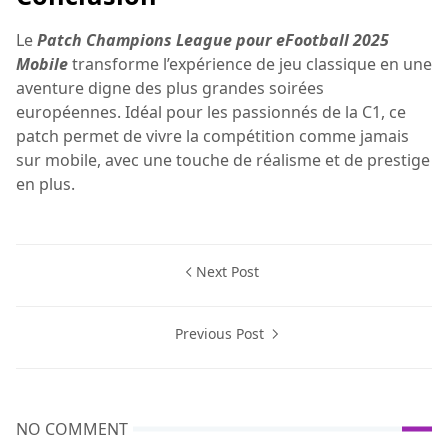
Le
Patch Champions League pour eFootball 2025
Mobile
transforme l’expérience de jeu classique en une
aventure digne des plus grandes soirées
européennes. Idéal pour les passionnés de la C1, ce
patch permet de vivre la compétition comme jamais
sur mobile, avec une touche de réalisme et de prestige
en plus.
Next Post
Previous Post
NO COMMENT