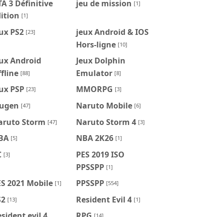
A 3 Définitive
jeu de mission
[1]
ition
[1]
ux PS2
jeux Android & IOS
[23]
Hors-ligne
[10]
ux Android
Jeux Dolphin
fline
Emulator
[88]
[8]
ux PSP
MMORPG
[23]
[3]
ugen
Naruto Mobile
[47]
[6]
aruto Storm
Naruto Storm 4
[47]
[3]
BA
NBA 2K26
[5]
[1]
C
PES 2019 ISO
[3]
PPSSPP
[1]
S 2021 Mobile
PPSSPP
[1]
[554]
S2
Resident Evil 4
[13]
[1]
sident evil 4
RPG
[14]