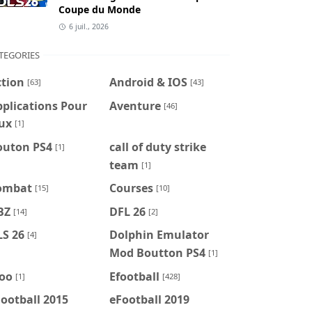
Coupe du Monde
6 juil., 2026
TEGORIES
ction
Android & IOS
[63]
[43]
plications Pour
Aventure
[46]
ux
[1]
outon PS4
call of duty strike
[1]
team
[1]
ombat
Courses
[15]
[10]
BZ
DFL 26
[14]
[2]
LS 26
Dolphin Emulator
[4]
Mod Boutton PS4
[1]
foo
Efootball
[1]
[428]
ootball 2015
eFootball 2019