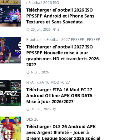
eFootball 2026 ISO
Télécharger eFootball 2026 ISO
PPSSPP Android et iPhone Sans
Textures et Sans Savedata
20 juil., 2026
2
Efootball
,
eFootball 2027 PPSSPP
,
PPSSPP
Télécharger eFootball 2027 ISO
PPSSPP Nouvelle mise à jour
graphismes HD et transferts 2026-
2027
6 juil., 2026
FIFA
,
FIFA 16 MOD FC 27
Télécharger FIFA 16 Mod FC 27
Android Offline APK OBB DATA –
Mise à Jour 2026/2027
31 juil., 2026
5
DLS 26
Télécharger DLS 26 Android APK
avec Argent Illimité – Jouer à
Dream League Soccer 2026 Spécial