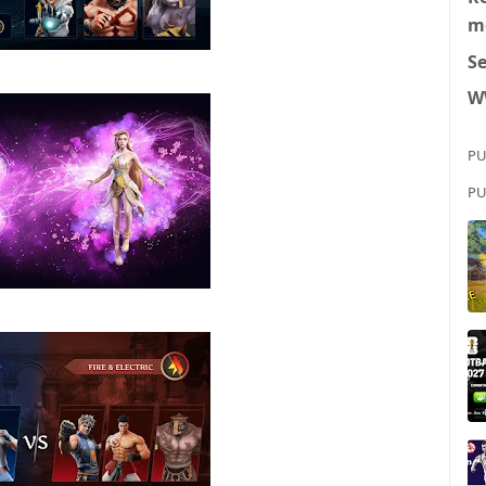
m
S
W
PU
PU