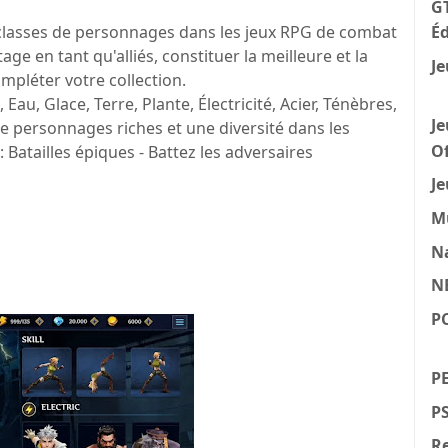
GT
Éd
lasses de personnages dans les jeux RPG de combat
ge en tant qu'alliés, constituer la meilleure et la
Je
mpléter votre collection.
Eau, Glace, Terre, Plante, Électricité, Acier, Ténèbres,
Je
de personnages riches et une diversité dans les
Of
Batailles épiques - Battez les adversaires
Je
M
N
N
P
PE
P
Re