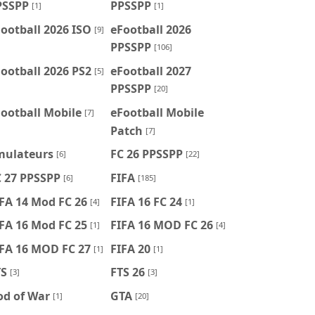
PSSPP
PPSSPP
[1]
[1]
ootball 2026 ISO
eFootball 2026
[9]
PPSSPP
[106]
ootball 2026 PS2
eFootball 2027
[5]
PPSSPP
[20]
ootball Mobile
eFootball Mobile
[7]
Patch
[7]
mulateurs
FC 26 PPSSPP
[6]
[22]
C 27 PPSSPP
FIFA
[6]
[185]
FA 14 Mod FC 26
FIFA 16 FC 24
[4]
[1]
FA 16 Mod FC 25
FIFA 16 MOD FC 26
[1]
[4]
IFA 16 MOD FC 27
FIFA 20
[1]
[1]
TS
FTS 26
[3]
[3]
od of War
GTA
[1]
[20]