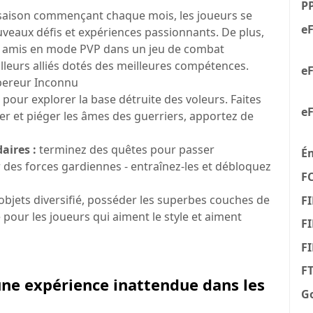
P
 saison commençant chaque mois, les joueurs se
eF
veaux défis et expériences passionnants. De plus,
es amis en mode PVP dans un jeu de combat
illeurs alliés dotés des meilleures compétences.
eF
mpereur Inconnu
pour explorer la base détruite des voleurs. Faites
eF
er et piéger les âmes des guerriers, apportez de
aires :
terminez des quêtes pour passer
É
 des forces gardiennes - entraînez-les et débloquez
F
objets diversifié, posséder les superbes couches de
FI
 pour les joueurs qui aiment le style et aiment
FI
F
F
une expérience inattendue dans les
G