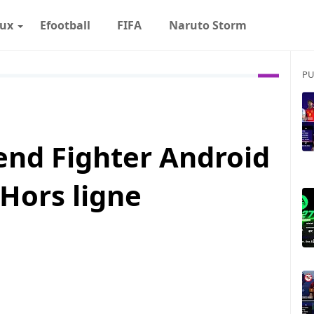
eux
Efootball
FIFA
Naruto Storm
PU
end Fighter Android
Hors ligne