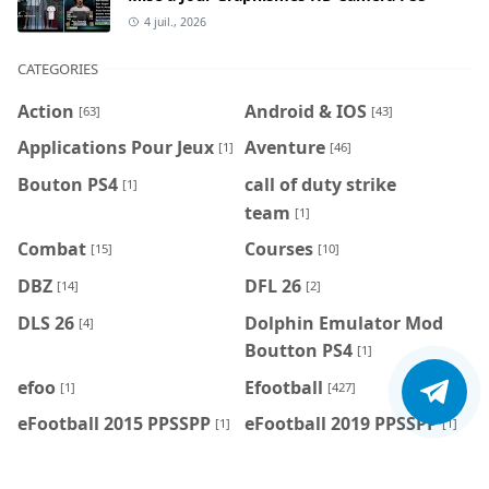
4 juil., 2026
CATEGORIES
Action
Android & IOS
[63]
[43]
Applications Pour Jeux
Aventure
[1]
[46]
Bouton PS4
call of duty strike
[1]
team
[1]
Combat
Courses
[15]
[10]
DBZ
DFL 26
[14]
[2]
DLS 26
Dolphin Emulator Mod
[4]
Boutton PS4
[1]
efoo
Efootball
[1]
[427]
eFootball 2015 PPSSPP
eFootball 2019 PPSSPP
[1]
[1]
eFootball 2026 ISO
eFootball 2026
[9]
PPSSPP
[106]