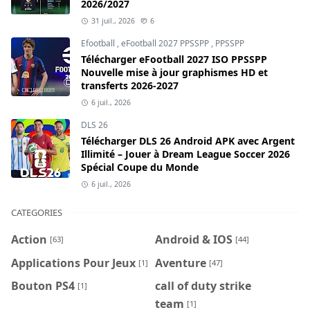
2026/2027
31 juil., 2026
6
Efootball
,
eFootball 2027 PPSSPP
,
PPSSPP
Télécharger eFootball 2027 ISO PPSSPP
Nouvelle mise à jour graphismes HD et
transferts 2026-2027
6 juil., 2026
DLS 26
Télécharger DLS 26 Android APK avec Argent
Illimité – Jouer à Dream League Soccer 2026
Spécial Coupe du Monde
6 juil., 2026
CATEGORIES
Action
Android & IOS
[63]
[44]
Applications Pour Jeux
Aventure
[1]
[47]
Bouton PS4
call of duty strike
[1]
team
[1]