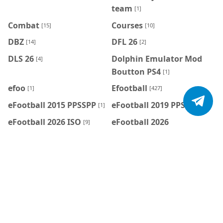
team
[1]
Combat
Courses
[15]
[10]
DBZ
DFL 26
[14]
[2]
DLS 26
Dolphin Emulator Mod
[4]
Boutton PS4
[1]
efoo
Efootball
[1]
[427]
eFootball 2015 PPSSPP
eFootball 2019 PPSSPP
[1]
[1]
eFootball 2026 ISO
eFootball 2026
[9]
PPSSPP
[106]
eFootball 2026 PS2
eFootball 2027
[5]
PPSSPP
[19]
eFootball Mobile
eFootball Mobile
[7]
Patch
[7]
Émulateurs
FC 26 PPSSPP
[6]
[22]