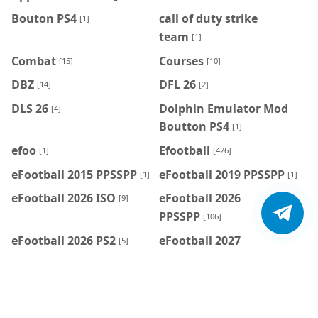
Bouton PS4
call of duty strike
[1]
team
[1]
Combat
Courses
[15]
[10]
DBZ
DFL 26
[14]
[2]
DLS 26
Dolphin Emulator Mod
[4]
Boutton PS4
[1]
efoo
Efootball
[1]
[426]
eFootball 2015 PPSSPP
eFootball 2019 PPSSPP
[1]
[1]
eFootball 2026 ISO
eFootball 2026
[9]
PPSSPP
[106]
eFootball 2026 PS2
eFootball 2027
[5]
PPSSPP
[18]
eFootball Mobile
eFootball Mobile
[7]
Patch
[7]