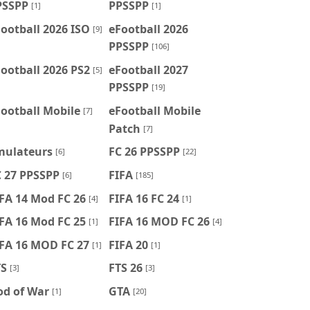
PSSPP
PPSSPP
[1]
[1]
ootball 2026 ISO
eFootball 2026
[9]
PPSSPP
[106]
ootball 2026 PS2
eFootball 2027
[5]
PPSSPP
[19]
ootball Mobile
eFootball Mobile
[7]
Patch
[7]
mulateurs
FC 26 PPSSPP
[6]
[22]
C 27 PPSSPP
FIFA
[6]
[185]
FA 14 Mod FC 26
FIFA 16 FC 24
[4]
[1]
FA 16 Mod FC 25
FIFA 16 MOD FC 26
[1]
[4]
IFA 16 MOD FC 27
FIFA 20
[1]
[1]
TS
FTS 26
[3]
[3]
od of War
GTA
[1]
[20]