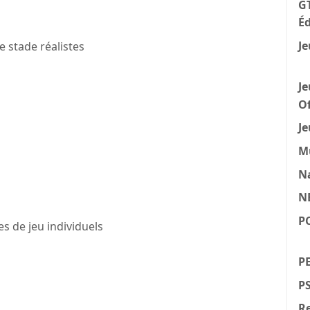
GT
Éd
Je
 stade réalistes
Je
Of
Je
M
N
N
P
s de jeu individuels
PE
P
Re