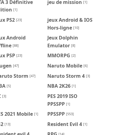
A 3 Définitive
jeu de mission
[1]
ition
[1]
ux PS2
jeux Android & IOS
[23]
Hors-ligne
[10]
ux Android
Jeux Dolphin
fline
Emulator
[88]
[8]
ux PSP
MMORPG
[23]
[2]
ugen
Naruto Mobile
[47]
[6]
aruto Storm
Naruto Storm 4
[47]
[3]
BA
NBA 2K26
[5]
[1]
C
PES 2019 ISO
[3]
PPSSPP
[1]
S 2021 Mobile
PPSSPP
[1]
[553]
S2
Resident Evil 4
[13]
[1]
sident evil 4
RPG
[14]