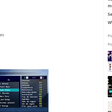
m
S
W
les
PU
PU