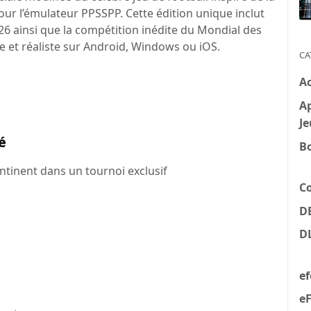
ur l’émulateur PPSSPP. Cette édition unique inclut
026 ainsi que la compétition inédite du Mondial des
e et réaliste sur Android, Windows ou iOS.
CA
A
Ap
Je
ré
B
ontinent dans un tournoi exclusif
C
D
D
e
eF