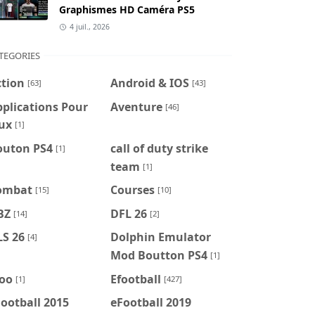
Graphismes HD Caméra PS5
4 juil., 2026
TEGORIES
ction
Android & IOS
[63]
[43]
plications Pour
Aventure
[46]
ux
[1]
outon PS4
call of duty strike
[1]
team
[1]
ombat
Courses
[15]
[10]
BZ
DFL 26
[14]
[2]
LS 26
Dolphin Emulator
[4]
Mod Boutton PS4
[1]
foo
Efootball
[1]
[427]
ootball 2015
eFootball 2019