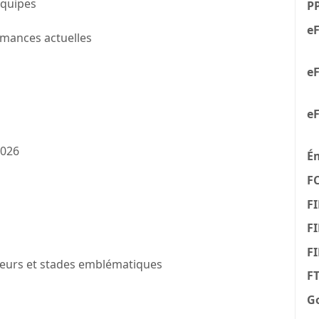
 équipes
P
eF
rmances actuelles
eF
eF
/2026
É
F
FI
FI
F
oueurs et stades emblématiques
F
n
G