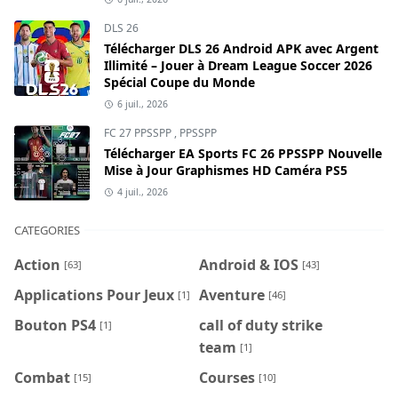
DLS 26
Télécharger DLS 26 Android APK avec Argent
Illimité – Jouer à Dream League Soccer 2026
Spécial Coupe du Monde
6 juil., 2026
FC 27 PPSSPP
,
PPSSPP
Télécharger EA Sports FC 26 PPSSPP Nouvelle
Mise à Jour Graphismes HD Caméra PS5
4 juil., 2026
CATEGORIES
Action
Android & IOS
[63]
[43]
Applications Pour Jeux
Aventure
[1]
[46]
Bouton PS4
call of duty strike
[1]
team
[1]
Combat
Courses
[15]
[10]