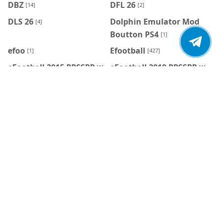
DBZ
DFL 26
[14]
[2]
DLS 26
Dolphin Emulator Mod
[4]
Boutton PS4
[1]
efoo
Efootball
[1]
[427]
eFootball 2015 PPSSPP
eFootball 2019 PPSSPP
[1]
[1]
eFootball 2026 ISO
eFootball 2026
[9]
PPSSPP
[106]
eFootball 2026 PS2
eFootball 2027
[5]
PPSSPP
[19]
eFootball Mobile
eFootball Mobile
[7]
Patch
[7]
Émulateurs
FC 26 PPSSPP
[6]
[22]
FC 27 PPSSPP
FIFA
[6]
[185]
FIFA 14 Mod FC 26
FIFA 16 FC 24
[4]
[1]