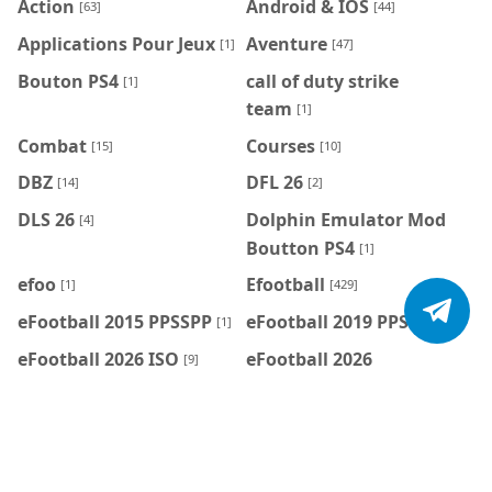
Action
Android & IOS
[63]
[44]
Applications Pour Jeux
Aventure
[1]
[47]
Bouton PS4
call of duty strike
[1]
team
[1]
Combat
Courses
[15]
[10]
DBZ
DFL 26
[14]
[2]
DLS 26
Dolphin Emulator Mod
[4]
Boutton PS4
[1]
efoo
Efootball
[1]
[429]
eFootball 2015 PPSSPP
eFootball 2019 PPSSPP
[1]
[1]
eFootball 2026 ISO
eFootball 2026
[9]
PPSSPP
[106]
eFootball 2026 PS2
eFootball 2027
[5]
PPSSPP
[21]
eFootball Mobile
eFootball Mobile
[7]