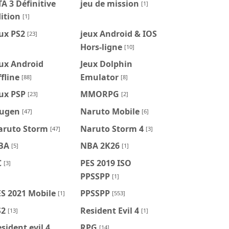
A 3 Définitive
jeu de mission
[1]
ition
[1]
ux PS2
jeux Android & IOS
[23]
Hors-ligne
[10]
ux Android
Jeux Dolphin
fline
Emulator
[88]
[8]
ux PSP
MMORPG
[23]
[2]
ugen
Naruto Mobile
[47]
[6]
aruto Storm
Naruto Storm 4
[47]
[3]
BA
NBA 2K26
[5]
[1]
C
PES 2019 ISO
[3]
PPSSPP
[1]
S 2021 Mobile
PPSSPP
[1]
[553]
S2
Resident Evil 4
[13]
[1]
sident evil 4
RPG
[14]