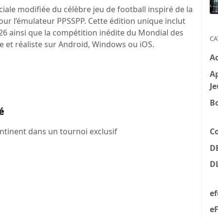
iale modifiée du célèbre jeu de football inspiré de la
ur l’émulateur PPSSPP. Cette édition unique inclut
026 ainsi que la compétition inédite du Mondial des
CA
e et réaliste sur Android, Windows ou iOS.
A
Ap
Je
B
ré
C
ontinent dans un tournoi exclusif
D
D
e
eF