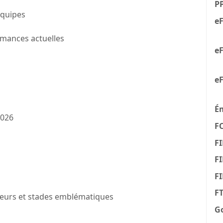
P
 équipes
eF
rmances actuelles
eF
eF
É
/2026
F
FI
FI
F
F
oueurs et stades emblématiques
G
n