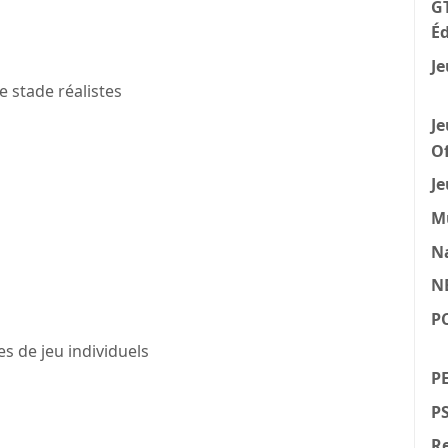
GT
Éd
Je
 stade réalistes
Je
Of
Je
M
N
N
P
s de jeu individuels
PE
P
Re