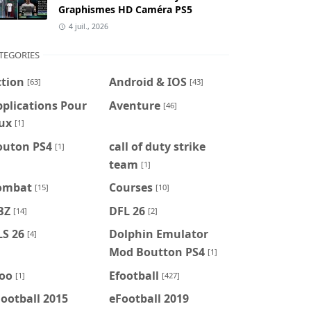
Graphismes HD Caméra PS5
4 juil., 2026
TEGORIES
ction
Android & IOS
[63]
[43]
plications Pour
Aventure
[46]
ux
[1]
outon PS4
call of duty strike
[1]
team
[1]
ombat
Courses
[15]
[10]
BZ
DFL 26
[14]
[2]
LS 26
Dolphin Emulator
[4]
Mod Boutton PS4
[1]
foo
Efootball
[1]
[427]
ootball 2015
eFootball 2019