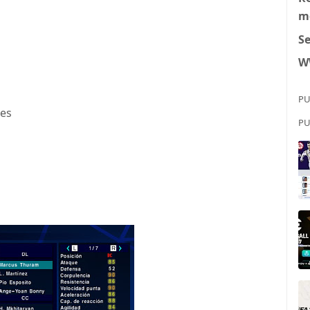
m
S
W
PU
les
PU