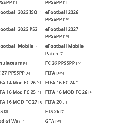
PSSPP
PPSSPP
[1]
[1]
ootball 2026 ISO
eFootball 2026
[9]
PPSSPP
[106]
ootball 2026 PS2
eFootball 2027
[5]
PPSSPP
[19]
ootball Mobile
eFootball Mobile
[7]
Patch
[7]
mulateurs
FC 26 PPSSPP
[6]
[22]
C 27 PPSSPP
FIFA
[6]
[185]
FA 14 Mod FC 26
FIFA 16 FC 24
[4]
[1]
FA 16 Mod FC 25
FIFA 16 MOD FC 26
[1]
[4]
IFA 16 MOD FC 27
FIFA 20
[1]
[1]
TS
FTS 26
[3]
[3]
od of War
GTA
[1]
[20]