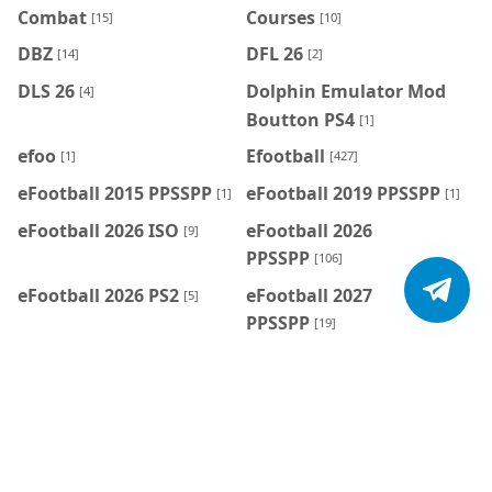
Combat
Courses
[15]
[10]
DBZ
DFL 26
[14]
[2]
DLS 26
Dolphin Emulator Mod
[4]
Boutton PS4
[1]
efoo
Efootball
[1]
[427]
eFootball 2015 PPSSPP
eFootball 2019 PPSSPP
[1]
[1]
eFootball 2026 ISO
eFootball 2026
[9]
PPSSPP
[106]
eFootball 2026 PS2
eFootball 2027
[5]
PPSSPP
[19]
eFootball Mobile
eFootball Mobile
[7]
Patch
[7]
Émulateurs
FC 26 PPSSPP
[6]
[22]
FC 27 PPSSPP
FIFA
[6]
[185]