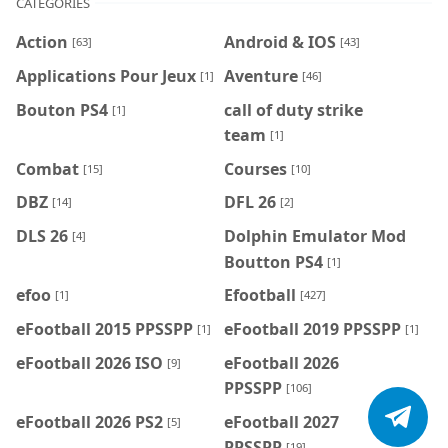
CATEGORIES
Action
Android & IOS
[63]
[43]
Applications Pour Jeux
Aventure
[1]
[46]
Bouton PS4
call of duty strike
[1]
team
[1]
Combat
Courses
[15]
[10]
DBZ
DFL 26
[14]
[2]
DLS 26
Dolphin Emulator Mod
[4]
Boutton PS4
[1]
efoo
Efootball
[1]
[427]
eFootball 2015 PPSSPP
eFootball 2019 PPSSPP
[1]
[1]
eFootball 2026 ISO
eFootball 2026
[9]
PPSSPP
[106]
eFootball 2026 PS2
eFootball 2027
[5]
PPSSPP
[19]