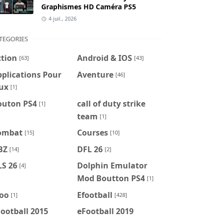
Graphismes HD Caméra PS5
4 juil., 2026
TEGORIES
ction
Android & IOS
[63]
[43]
plications Pour
Aventure
[46]
ux
[1]
outon PS4
call of duty strike
[1]
team
[1]
ombat
Courses
[15]
[10]
BZ
DFL 26
[14]
[2]
LS 26
Dolphin Emulator
[4]
Mod Boutton PS4
[1]
foo
Efootball
[1]
[428]
ootball 2015
eFootball 2019