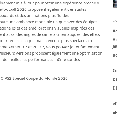
ntièrement mis à jour pour offrir une expérience proche du
 eFootball 2026 proposent également des stades
eboards et des animations plus fluides.
CA
joute une ambiance mondiale unique avec des équipes
ationales et des améliorations visuelles inspirées des
A
nt aussi des angles de caméra cinématiques, des effets
Ap
 pour rendre chaque match encore plus spectaculaire.
Je
omme AetherSX2 et PCSX2, vous pouvez jouer facilement
 Plusieurs versions proposent également une optimisation
B
enir de meilleures performances même sur des
C
ISO PS2 Special Coupe du Monde 2026 :
D
D
e
eF