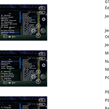
GT
Éd
Je
Je
Of
Je
M
N
N
P
PE
P
Re