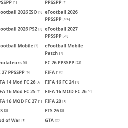
PSSPP
PPSSPP
[1]
[1]
ootball 2026 ISO
eFootball 2026
[9]
PPSSPP
[106]
ootball 2026 PS2
eFootball 2027
[5]
PPSSPP
[20]
ootball Mobile
eFootball Mobile
[7]
Patch
[7]
mulateurs
FC 26 PPSSPP
[6]
[22]
C 27 PPSSPP
FIFA
[6]
[185]
FA 14 Mod FC 26
FIFA 16 FC 24
[4]
[1]
FA 16 Mod FC 25
FIFA 16 MOD FC 26
[1]
[4]
IFA 16 MOD FC 27
FIFA 20
[1]
[1]
TS
FTS 26
[3]
[3]
od of War
GTA
[1]
[20]