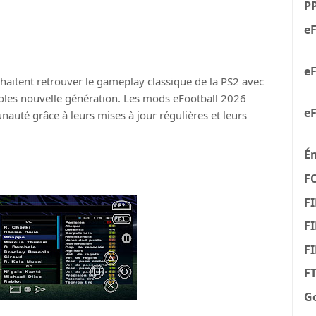
P
eF
eF
uhaitent retrouver le gameplay classique de la PS2 avec
oles nouvelle génération. Les mods eFootball 2026
eF
auté grâce à leurs mises à jour régulières et leurs
É
F
FI
FI
F
F
G