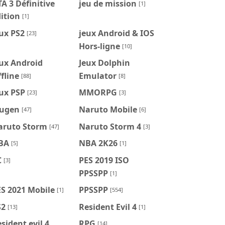
A 3 Définitive
jeu de mission
[1]
ition
[1]
ux PS2
jeux Android & IOS
[23]
Hors-ligne
[10]
ux Android
Jeux Dolphin
fline
Emulator
[88]
[8]
ux PSP
MMORPG
[23]
[3]
ugen
Naruto Mobile
[47]
[6]
aruto Storm
Naruto Storm 4
[47]
[3]
BA
NBA 2K26
[5]
[1]
C
PES 2019 ISO
[3]
PPSSPP
[1]
S 2021 Mobile
PPSSPP
[1]
[554]
S2
Resident Evil 4
[13]
[1]
sident evil 4
RPG
[14]