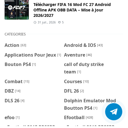
Télécharger FIFA 16 Mod FC 27 Android
Offline APK OBB DATA – Mise à Jour
2026/2027
31 juil., 2026
5
CATEGORIES
Action
Android & IOS
[63]
[43]
Applications Pour Jeux
Aventure
[1]
[46]
Bouton PS4
call of duty strike
[1]
team
[1]
Combat
Courses
[15]
[10]
DBZ
DFL 26
[14]
[2]
DLS 26
Dolphin Emulator Mod
[4]
Boutton PS4
[1]
efoo
Efootball
[1]
[428]
eFootball 2015 PPSSPP
eFootball 2019 PPSSPP
[1]
[1]