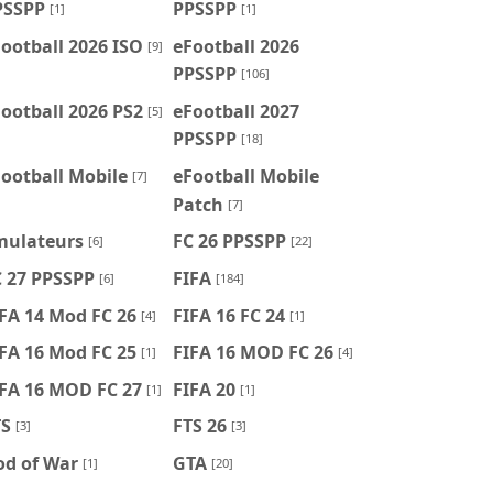
PSSPP
PPSSPP
[1]
[1]
ootball 2026 ISO
eFootball 2026
[9]
PPSSPP
[106]
ootball 2026 PS2
eFootball 2027
[5]
PPSSPP
[18]
ootball Mobile
eFootball Mobile
[7]
Patch
[7]
mulateurs
FC 26 PPSSPP
[6]
[22]
C 27 PPSSPP
FIFA
[6]
[184]
FA 14 Mod FC 26
FIFA 16 FC 24
[4]
[1]
FA 16 Mod FC 25
FIFA 16 MOD FC 26
[1]
[4]
IFA 16 MOD FC 27
FIFA 20
[1]
[1]
TS
FTS 26
[3]
[3]
od of War
GTA
[1]
[20]