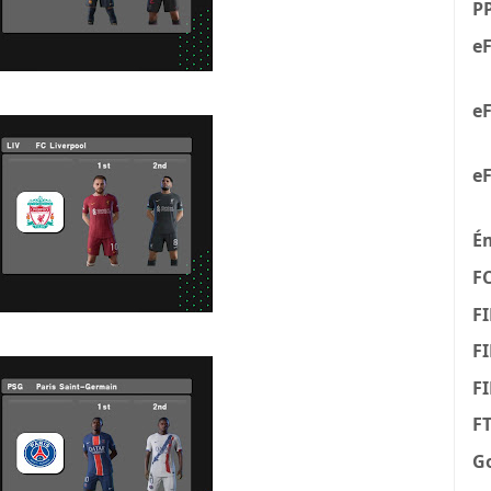
P
eF
eF
eF
É
F
FI
FI
F
F
G