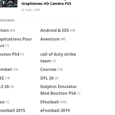
Graphismes HD Caméra PS5
4 juil., 2026
TEGORIES
ction
Android & IOS
[63]
[43]
plications Pour
Aventure
[46]
ux
[1]
outon PS4
call of duty strike
[1]
team
[1]
ombat
Courses
[15]
[10]
BZ
DFL 26
[14]
[2]
LS 26
Dolphin Emulator
[4]
Mod Boutton PS4
[1]
foo
Efootball
[1]
[426]
ootball 2015
eFootball 2019