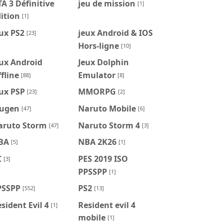
A 3 Définitive
jeu de mission
[1]
ition
[1]
ux PS2
jeux Android & IOS
[23]
Hors-ligne
[10]
ux Android
Jeux Dolphin
fline
Emulator
[88]
[8]
ux PSP
MMORPG
[23]
[2]
ugen
Naruto Mobile
[47]
[6]
aruto Storm
Naruto Storm 4
[47]
[3]
BA
NBA 2K26
[5]
[1]
C
PES 2019 ISO
[3]
PPSSPP
[1]
PSSPP
PS2
[552]
[13]
sident Evil 4
Resident evil 4
[1]
mobile
[1]