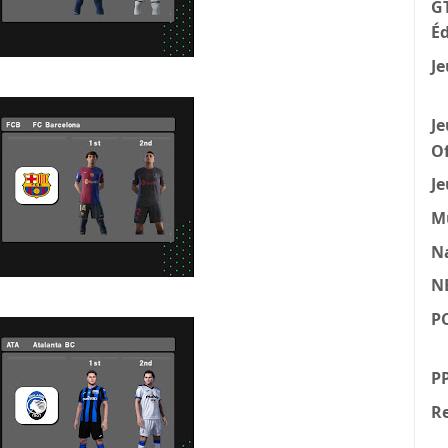
GT
Éd
Je
Je
Of
Je
M
N
N
P
P
Re