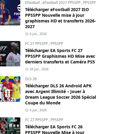
Efootball
,
eFootball 2027 PPSSPP
,
PPSSPP
Télécharger eFootball 2027 ISO
PPSSPP Nouvelle mise à jour
graphismes HD et transferts 2026-
2027
6 juil., 2026
FC 27 PPSSPP
,
PPSSPP
Télécharger EA Sports FC 27
PPSSPP Graphismes HD Mise avec
derniers transferts et Caméra PS5
28 juil., 2026
DLS 26
Télécharger DLS 26 Android APK
avec Argent Illimité – Jouer à
Dream League Soccer 2026 Spécial
Coupe du Monde
6 juil., 2026
FC 27 PPSSPP
,
PPSSPP
Télécharger EA Sports FC 26
PPSSPP Nouvelle Mise à Jour