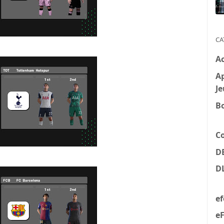
CA
A
Ap
Je
B
C
D
D
e
eF