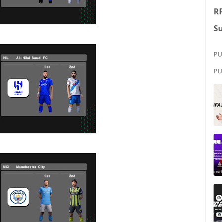
R
Su
PU
PU