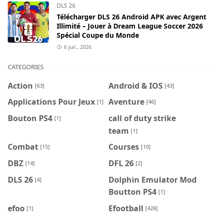
DLS 26
Télécharger DLS 26 Android APK avec Argent
Illimité – Jouer à Dream League Soccer 2026
Spécial Coupe du Monde
6 juil., 2026
CATEGORIES
Action
Android & IOS
[63]
[43]
Applications Pour Jeux
Aventure
[1]
[46]
Bouton PS4
call of duty strike
[1]
team
[1]
Combat
Courses
[15]
[10]
DBZ
DFL 26
[14]
[2]
DLS 26
Dolphin Emulator Mod
[4]
Boutton PS4
[1]
efoo
Efootball
[1]
[428]