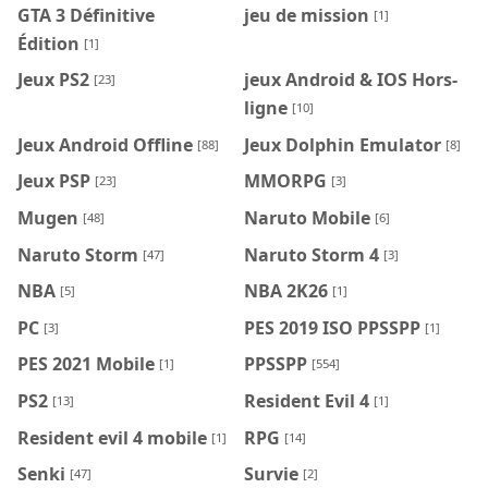
GTA 3 Définitive
jeu de mission
[1]
Édition
[1]
Jeux PS2
jeux Android & IOS Hors-
[23]
ligne
[10]
Jeux Android Offline
Jeux Dolphin Emulator
[88]
[8]
Jeux PSP
MMORPG
[23]
[3]
Mugen
Naruto Mobile
[48]
[6]
Naruto Storm
Naruto Storm 4
[47]
[3]
NBA
NBA 2K26
[5]
[1]
PC
PES 2019 ISO PPSSPP
[3]
[1]
PES 2021 Mobile
PPSSPP
[1]
[554]
PS2
Resident Evil 4
[13]
[1]
Resident evil 4 mobile
RPG
[1]
[14]
Senki
Survie
[47]
[2]