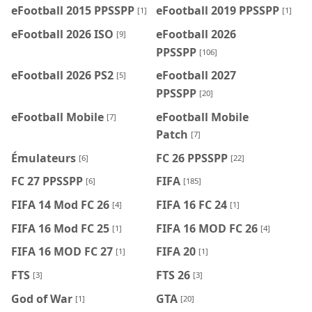
eFootball 2015 PPSSPP
eFootball 2019 PPSSPP
[1]
[1]
eFootball 2026 ISO
eFootball 2026
[9]
PPSSPP
[106]
eFootball 2026 PS2
eFootball 2027
[5]
PPSSPP
[20]
eFootball Mobile
eFootball Mobile
[7]
Patch
[7]
Émulateurs
FC 26 PPSSPP
[6]
[22]
FC 27 PPSSPP
FIFA
[6]
[185]
FIFA 14 Mod FC 26
FIFA 16 FC 24
[4]
[1]
FIFA 16 Mod FC 25
FIFA 16 MOD FC 26
[1]
[4]
FIFA 16 MOD FC 27
FIFA 20
[1]
[1]
FTS
FTS 26
[3]
[3]
God of War
GTA
[1]
[20]