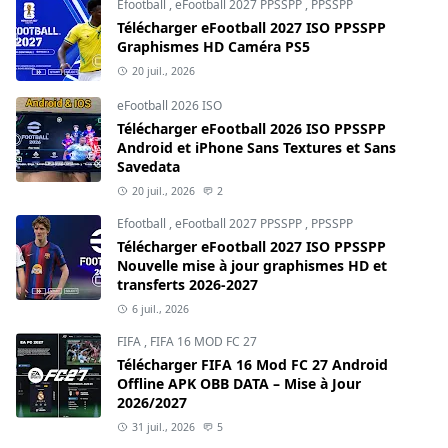
Efootball
,
eFootball 2027 PPSSPP
,
PPSSPP
Télécharger eFootball 2027 ISO PPSSPP
Graphismes HD Caméra PS5
20 juil., 2026
eFootball 2026 ISO
Télécharger eFootball 2026 ISO PPSSPP
Android et iPhone Sans Textures et Sans
Savedata
20 juil., 2026
2
Efootball
,
eFootball 2027 PPSSPP
,
PPSSPP
Télécharger eFootball 2027 ISO PPSSPP
Nouvelle mise à jour graphismes HD et
transferts 2026-2027
6 juil., 2026
FIFA
,
FIFA 16 MOD FC 27
Télécharger FIFA 16 Mod FC 27 Android
Offline APK OBB DATA – Mise à Jour
2026/2027
31 juil., 2026
5