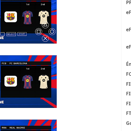
P
eF
eF
eF
É
F
FI
FI
F
F
G