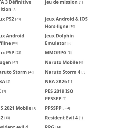
A 3 Définitive
jeu de mission
[1]
ition
[1]
ux PS2
jeux Android & IOS
[23]
Hors-ligne
[10]
ux Android
Jeux Dolphin
fline
Emulator
[88]
[8]
ux PSP
MMORPG
[23]
[3]
ugen
Naruto Mobile
[47]
[6]
aruto Storm
Naruto Storm 4
[47]
[3]
BA
NBA 2K26
[5]
[1]
C
PES 2019 ISO
[3]
PPSSPP
[1]
S 2021 Mobile
PPSSPP
[1]
[554]
S2
Resident Evil 4
[13]
[1]
sident evil 4
RPG
[14]