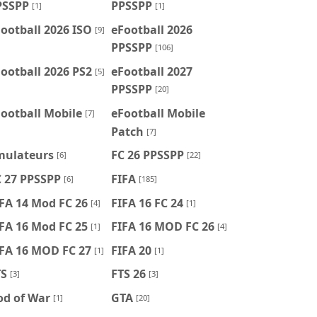
PSSPP
PPSSPP
[1]
[1]
ootball 2026 ISO
eFootball 2026
[9]
PPSSPP
[106]
ootball 2026 PS2
eFootball 2027
[5]
PPSSPP
[20]
ootball Mobile
eFootball Mobile
[7]
Patch
[7]
mulateurs
FC 26 PPSSPP
[6]
[22]
C 27 PPSSPP
FIFA
[6]
[185]
FA 14 Mod FC 26
FIFA 16 FC 24
[4]
[1]
FA 16 Mod FC 25
FIFA 16 MOD FC 26
[1]
[4]
IFA 16 MOD FC 27
FIFA 20
[1]
[1]
TS
FTS 26
[3]
[3]
od of War
GTA
[1]
[20]