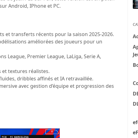
 sur Android, IPhone et PC.
CA
ots et transferts récents pour la saison 2025-2026.
A
élisations améliorées des joueurs pour un
Ap
Je
s League, Premier League, LaLiga, Serie A,
B
t textures réalistes.
ides, dribbles affinés et IA retravaillée.
C
ersive avec gestion d’équipe et progression des
D
D
e
eF