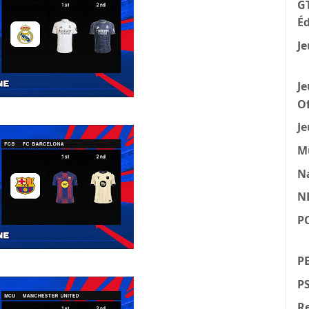
GT
Éd
Je
Je
Of
Je
M
N
N
P
PE
P
Re