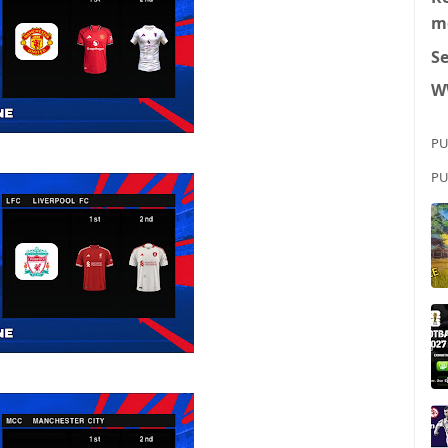
m
S
W
PU
PU