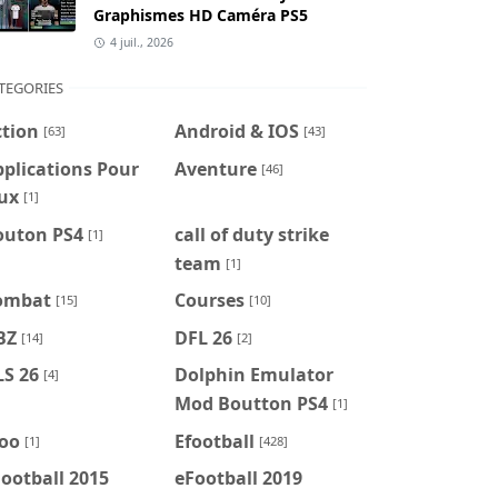
Graphismes HD Caméra PS5
4 juil., 2026
TEGORIES
ction
Android & IOS
[63]
[43]
plications Pour
Aventure
[46]
ux
[1]
outon PS4
call of duty strike
[1]
team
[1]
ombat
Courses
[15]
[10]
BZ
DFL 26
[14]
[2]
LS 26
Dolphin Emulator
[4]
Mod Boutton PS4
[1]
foo
Efootball
[1]
[428]
ootball 2015
eFootball 2019