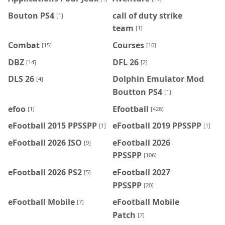
Bouton PS4
call of duty strike
[1]
team
[1]
Combat
Courses
[15]
[10]
DBZ
DFL 26
[14]
[2]
DLS 26
Dolphin Emulator Mod
[4]
Boutton PS4
[1]
efoo
Efootball
[1]
[428]
eFootball 2015 PPSSPP
eFootball 2019 PPSSPP
[1]
[1]
eFootball 2026 ISO
eFootball 2026
[9]
PPSSPP
[106]
eFootball 2026 PS2
eFootball 2027
[5]
PPSSPP
[20]
eFootball Mobile
eFootball Mobile
[7]
Patch
[7]