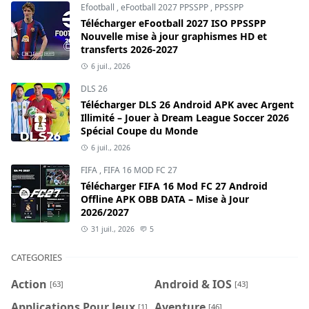
Efootball
,
eFootball 2027 PPSSPP
,
PPSSPP
Télécharger eFootball 2027 ISO PPSSPP
Nouvelle mise à jour graphismes HD et
transferts 2026-2027
6 juil., 2026
DLS 26
Télécharger DLS 26 Android APK avec Argent
Illimité – Jouer à Dream League Soccer 2026
Spécial Coupe du Monde
6 juil., 2026
FIFA
,
FIFA 16 MOD FC 27
Télécharger FIFA 16 Mod FC 27 Android
Offline APK OBB DATA – Mise à Jour
2026/2027
31 juil., 2026
5
CATEGORIES
Action
Android & IOS
[63]
[43]
Applications Pour Jeux
Aventure
[1]
[46]