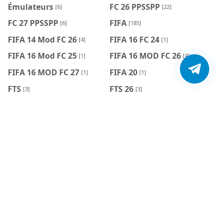
Émulateurs
FC 26 PPSSPP
[6]
[22]
FC 27 PPSSPP
FIFA
[6]
[185]
FIFA 14 Mod FC 26
FIFA 16 FC 24
[4]
[1]
FIFA 16 Mod FC 25
FIFA 16 MOD FC 26
[1]
[4]
FIFA 16 MOD FC 27
FIFA 20
[1]
[1]
FTS
FTS 26
[3]
[3]
God of War
GTA
[1]
[20]
GTA 3 Définitive
jeu de mission
[1]
Édition
[1]
Jeux PS2
jeux Android & IOS Hors-
[23]
ligne
[10]
Jeux Android Offline
Jeux Dolphin Emulator
[88]
[8]
Jeux PSP
MMORPG
[23]
[3]
Mugen
Naruto Mobile
[47]
[6]