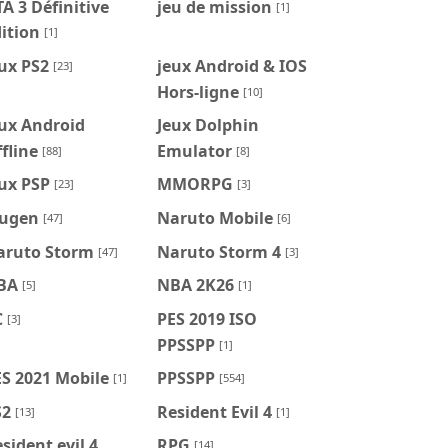
A 3 Définitive
jeu de mission
[1]
ition
[1]
ux PS2
jeux Android & IOS
[23]
Hors-ligne
[10]
ux Android
Jeux Dolphin
fline
Emulator
[88]
[8]
ux PSP
MMORPG
[23]
[3]
ugen
Naruto Mobile
[47]
[6]
aruto Storm
Naruto Storm 4
[47]
[3]
BA
NBA 2K26
[5]
[1]
C
PES 2019 ISO
[3]
PPSSPP
[1]
S 2021 Mobile
PPSSPP
[1]
[554]
S2
Resident Evil 4
[13]
[1]
sident evil 4
RPG
[14]