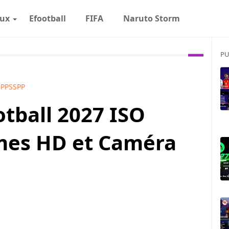
eux
Efootball
FIFA
Naruto Storm
PU
PPSSPP
tball 2027 ISO
mes HD et Caméra