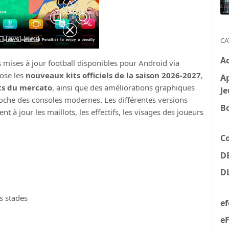
CA
A
s mises à jour football disponibles pour Android via
pose les
nouveaux kits officiels de la saison 2026-2027
,
Ap
ts du mercato
, ainsi que des améliorations graphiques
Je
oche des consoles modernes. Les différentes versions
B
 jour les maillots, les effectifs, les visages des joueurs
C
D
D
s stades
e
eF