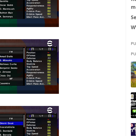
m
S
W
PU
PU