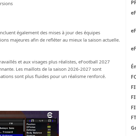
P
rsions
eF
eF
incluent également des mises à jour des équipes
ons majeures afin de refléter au mieux la saison actuelle.
eF
availlés et aux visages plus réalistes, eFootball 2027
É
nnante. Les maillots de la saison 2026-2027 sont
mations sont plus fluides pour un réalisme renforcé.
F
FI
FI
F
F
G