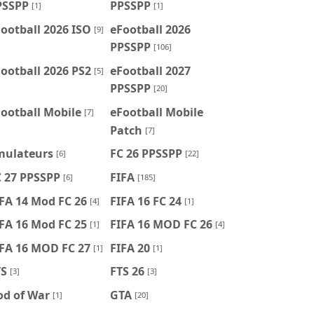
PSSPP
PPSSPP
[1]
[1]
ootball 2026 ISO
eFootball 2026
[9]
PPSSPP
[106]
ootball 2026 PS2
eFootball 2027
[5]
PPSSPP
[20]
ootball Mobile
eFootball Mobile
[7]
Patch
[7]
mulateurs
FC 26 PPSSPP
[6]
[22]
C 27 PPSSPP
FIFA
[6]
[185]
FA 14 Mod FC 26
FIFA 16 FC 24
[4]
[1]
FA 16 Mod FC 25
FIFA 16 MOD FC 26
[1]
[4]
IFA 16 MOD FC 27
FIFA 20
[1]
[1]
TS
FTS 26
[3]
[3]
od of War
GTA
[1]
[20]