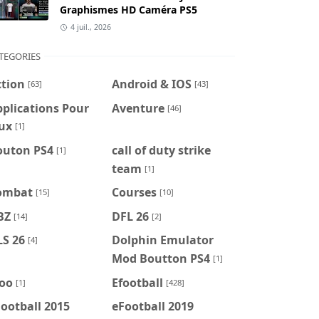
Graphismes HD Caméra PS5
4 juil., 2026
TEGORIES
ction
Android & IOS
[63]
[43]
plications Pour
Aventure
[46]
ux
[1]
outon PS4
call of duty strike
[1]
team
[1]
ombat
Courses
[15]
[10]
BZ
DFL 26
[14]
[2]
LS 26
Dolphin Emulator
[4]
Mod Boutton PS4
[1]
foo
Efootball
[1]
[428]
ootball 2015
eFootball 2019