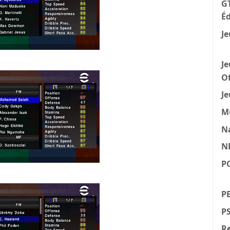
GT
Éd
Je
Je
Of
Je
M
N
N
P
PE
P
Re